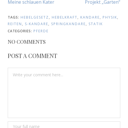
Previous
Next
Meine schlauen Kater
Projekt „Garten“
Article:
Article:
TAGS:
HEBELGESETZ
,
HEBELKRAFT
,
KANDARE
,
PHYSIK
,
REITEN
,
S-KANDARE
,
SPRINGKANDARE
,
STATIK
CATEGORIES:
PFERDE
NO COMMENTS
POST A COMMENT