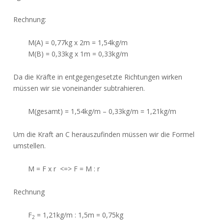
Rechnung:
M(A) = 0,77kg x 2m = 1,54kg/m
M(B) = 0,33kg x 1m = 0,33kg/m
Da die Kräfte in entgegengesetzte Richtungen wirken
müssen wir sie voneinander subtrahieren.
M(gesamt) = 1,54kg/m – 0,33kg/m = 1,21kg/m
Um die Kraft an C herauszufinden müssen wir die Formel
umstellen.
M = F x r <=> F = M : r
Rechnung
F
= 1,21kg/m : 1,5m = 0,75kg
2