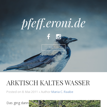
pfeff.eroni.de
Facebook
Instagram
MENÜ
ARKTISCH KALTES WASSER
Posted on
8. Mai 2011
Author
Maria C. Raabe
Das ging dann