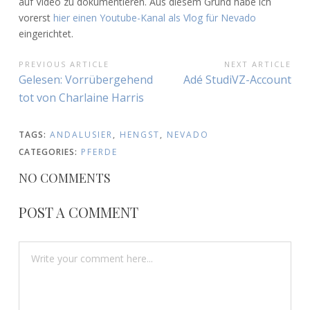
auf Video zu dokumentieren. Aus diesem Grund habe ich
vorerst
hier einen Youtube-Kanal als Vlog für Nevado
eingerichtet.
BEITRAGSNAVIGATION
PREVIOUS ARTICLE
NEXT ARTICLE
Previous
Next
Gelesen: Vorrübergehend
Adé StudiVZ-Account
Article:
Article:
tot von Charlaine Harris
TAGS:
ANDALUSIER
,
HENGST
,
NEVADO
CATEGORIES:
PFERDE
NO COMMENTS
POST A COMMENT