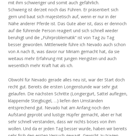
mit ihm schwieriger und somit auch gefährlich.
Schwierig ist derzeit noch das Führen. Er präsentiert sich
gern und baut sich majestetisch auf, wenn er nur in der
Nähe anderer Pferde ist. Das Gute aber ist, dass er dennoch
auf die führende Person reagiert und sich schnell wieder
beruhigt und die „Führproblematik“ ist von Tag zu Tag
besser geworden. Mittlerweile führe ich Nevado auch schon
von A nach B, was davor nur Miriam gemacht hat, da sie
weitaus mehr Erfahrung mit jungen Hengsten und auch
wesentlich mehr Kraft hat als ich.
Obwohl für Nevado gerade alles neu ist, war der Start doch
recht gut. Bereits die ersten Longenstunde war sehr gut
gelaufen. Die nächsten Schritte (Longiergurt, Sattel auflegen,
klappernde Steigbügel, …) liefen den Umständen
entsprechend gut. Nevado hat am Anfang noch den
Aufstand geprobt und lustige Hüpfer gemacht, aber er hat
sehr schnell verstanden, dass wir nichts böses von ihm
wollen. Und da er jeden Tag besser wurde, haben wir bereits
sehr früh den ersten Versuch gewagt, Gewicht zu tragen.