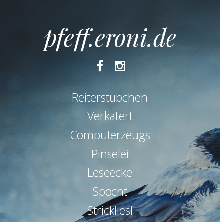
pfeff.eroni.de
Facebook
Instagram
Reiterstübchen
Verkatert
Computerzeugs
Pinselei
Leseecke
Spocht
Strickliesl