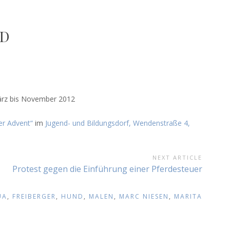
LD
ärz bis November 2012
er Advent“
im
Jugend- und Bildungsdorf, Wendenstraße 4,
NEXT ARTICLE
Next
Protest gegen die Einführung einer Pferdesteuer
Article:
UA
,
FREIBERGER
,
HUND
,
MALEN
,
MARC NIESEN
,
MARITA