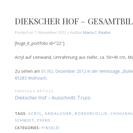
DIEKSCHER HOF – GESAMTBI
Posted on
7. November 2012
Author
Maria C. Raabe
[huge_it_portfolio id=“22″]
Acryl auf Leinwand, Umrahmung aus Hafer, ca. 50×40 cm, M
Zu sehen am
01./02. Dezember 2012 in der Vernissage „Bunt
85283 Wolnzach
.
BEITRAGSNAVIGATION
PREVIOUS ARTICLE
Previous
Diekscher Hof – Ausschnitt: Truco
Article:
TAGS:
ACRYL
,
ANDALUSIER
,
BORDERCOLLIE
,
CHIHUAH
SCHMIDT
,
PFERD
CATEGORIES:
PINSELEI