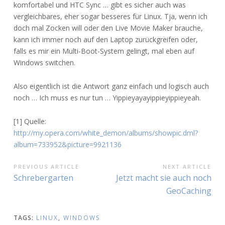
komfortabel und HTC Sync … gibt es sicher auch was
vergleichbares, eher sogar besseres für Linux. Tja, wenn ich
doch mal Zocken will oder den Live Movie Maker brauche,
kann ich immer noch auf den Laptop zurückgreifen oder,
falls es mir ein Multi-Boot-System gelingt, mal eben auf
Windows switchen.
Also eigentlich ist die Antwort ganz einfach und logisch auch
noch … Ich muss es nur tun … Yippieyayayippieyippieyeah.
[1] Quelle:
http://my.opera.com/white_demon/albums/showpic.dml?
album=733952&picture=9921136
BEITRAGSNAVIGATION
PREVIOUS ARTICLE
NEXT ARTICLE
Previous
Next
Schrebergarten
Jetzt macht sie auch noch
Article:
Article:
GeoCaching
TAGS:
LINUX
,
WINDOWS