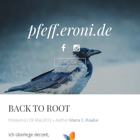
pfeff.eroni.de
Facebook
Instagram
MENÜ
BACK TO ROOT
Posted on
29. Mai 2012
Author
Maria C. Raabe
Ich überlege derzeit,