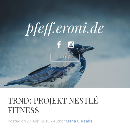
pfeff.eroni.de
Facebook
Instagram
MENÜ
TRND: PROJEKT NESTLÉ
FITNESS
Posted on
23. April 2010
Author
Maria C. Raabe