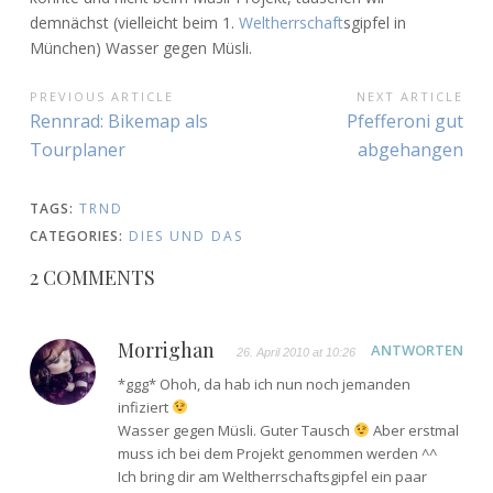
demnächst (vielleicht beim 1.
Weltherrschaft
sgipfel in
München) Wasser gegen Müsli.
BEITRAGSNAVIGATION
PREVIOUS ARTICLE
NEXT ARTICLE
Previous
Next
Rennrad: Bikemap als
Pfefferoni gut
Article:
Article:
Tourplaner
abgehangen
TAGS:
TRND
CATEGORIES:
DIES UND DAS
2 COMMENTS
Morrighan
ANTWORTEN
26. April 2010 at 10:26
*ggg* Ohoh, da hab ich nun noch jemanden
infiziert
Wasser gegen Müsli. Guter Tausch
Aber erstmal
muss ich bei dem Projekt genommen werden ^^
Ich bring dir am Weltherrschaftsgipfel ein paar