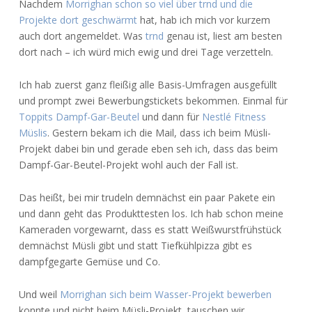
Nachdem
Morrighan schon so viel über trnd und die
Projekte dort geschwärmt
hat, hab ich mich vor kurzem
auch dort angemeldet. Was
trnd
genau ist, liest am besten
dort nach – ich würd mich ewig und drei Tage verzetteln.
Ich hab zuerst ganz fleißig alle Basis-Umfragen ausgefüllt
und prompt zwei Bewerbungstickets bekommen. Einmal für
Toppits Dampf-Gar-Beutel
und dann für
Nestlé Fitness
Müslis
. Gestern bekam ich die Mail, dass ich beim Müsli-
Projekt dabei bin und gerade eben seh ich, dass das beim
Dampf-Gar-Beutel-Projekt wohl auch der Fall ist.
Das heißt, bei mir trudeln demnächst ein paar Pakete ein
und dann geht das Produkttesten los. Ich hab schon meine
Kameraden vorgewarnt, dass es statt Weißwurstfrühstück
demnächst Müsli gibt und statt Tiefkühlpizza gibt es
dampfgegarte Gemüse und Co.
Und weil
Morrighan sich beim Wasser-Projekt bewerben
konnte und nicht beim Müsli-Projekt, tauschen wir