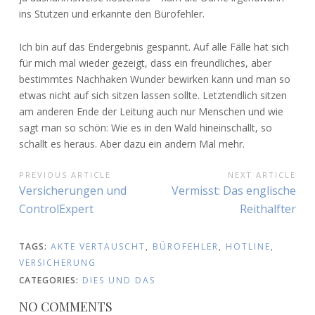
ins Stutzen und erkannte den Bürofehler.
Ich bin auf das Endergebnis gespannt. Auf alle Fälle hat sich
für mich mal wieder gezeigt, dass ein freundliches, aber
bestimmtes Nachhaken Wunder bewirken kann und man so
etwas nicht auf sich sitzen lassen sollte. Letztendlich sitzen
am anderen Ende der Leitung auch nur Menschen und wie
sagt man so schön: Wie es in den Wald hineinschallt, so
schallt es heraus. Aber dazu ein andern Mal mehr.
BEITRAGSNAVIGATION
PREVIOUS ARTICLE
NEXT ARTICLE
Previous
Next
Versicherungen und
Vermisst: Das englische
Article:
Article:
ControlExpert
Reithalfter
TAGS:
AKTE VERTAUSCHT
,
BÜROFEHLER
,
HOTLINE
,
VERSICHERUNG
CATEGORIES:
DIES UND DAS
NO COMMENTS