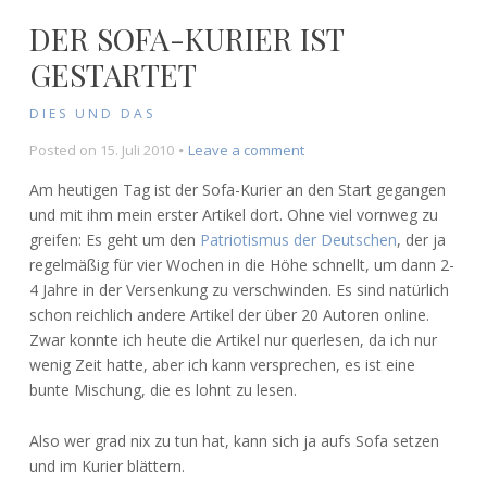
DER SOFA-KURIER IST
GESTARTET
DIES UND DAS
on
Posted on
15. Juli 2010
Leave a comment
Der
Am heutigen Tag ist der Sofa-Kurier an den Start gegangen
Sofa-
und mit ihm mein erster Artikel dort. Ohne viel vornweg zu
Kurier
greifen: Es geht um den
Patriotismus der Deutschen
, der ja
ist
gestartet
regelmäßig für vier Wochen in die Höhe schnellt, um dann 2-
4 Jahre in der Versenkung zu verschwinden. Es sind natürlich
schon reichlich andere Artikel der über 20 Autoren online.
Zwar konnte ich heute die Artikel nur querlesen, da ich nur
wenig Zeit hatte, aber ich kann versprechen, es ist eine
bunte Mischung, die es lohnt zu lesen.
Also wer grad nix zu tun hat, kann sich ja aufs Sofa setzen
und im Kurier blättern.