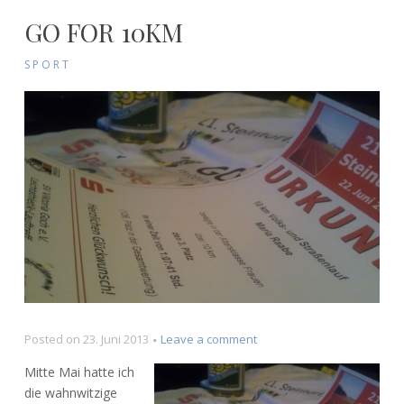
GO FOR 10KM
SPORT
on
Posted on
23. Juni 2013
Leave a comment
Go
Mitte Mai hatte ich
for
die wahnwitzige
10km