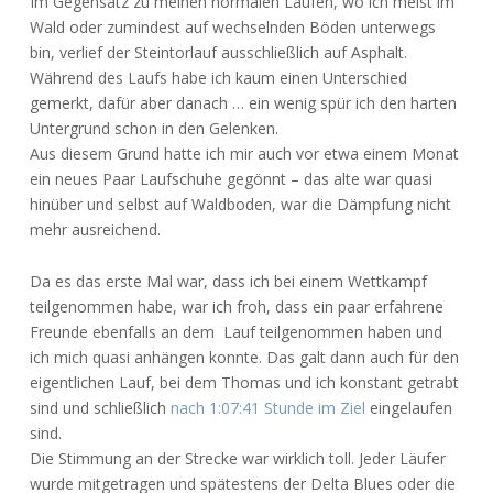
Im Gegensatz zu meinen normalen Läufen, wo ich meist im
Wald oder zumindest auf wechselnden Böden unterwegs
bin, verlief der Steintorlauf ausschließlich auf Asphalt.
Während des Laufs habe ich kaum einen Unterschied
gemerkt, dafür aber danach … ein wenig spür ich den harten
Untergrund schon in den Gelenken.
Aus diesem Grund hatte ich mir auch vor etwa einem Monat
ein neues Paar Laufschuhe gegönnt – das alte war quasi
hinüber und selbst auf Waldboden, war die Dämpfung nicht
mehr ausreichend.
Da es das erste Mal war, dass ich bei einem Wettkampf
teilgenommen habe, war ich froh, dass ein paar erfahrene
Freunde ebenfalls an dem Lauf teilgenommen haben und
ich mich quasi anhängen konnte. Das galt dann auch für den
eigentlichen Lauf, bei dem Thomas und ich konstant getrabt
sind und schließlich
nach 1:07:41 Stunde im Ziel
eingelaufen
sind.
Die Stimmung an der Strecke war wirklich toll. Jeder Läufer
wurde mitgetragen und spätestens der Delta Blues oder die