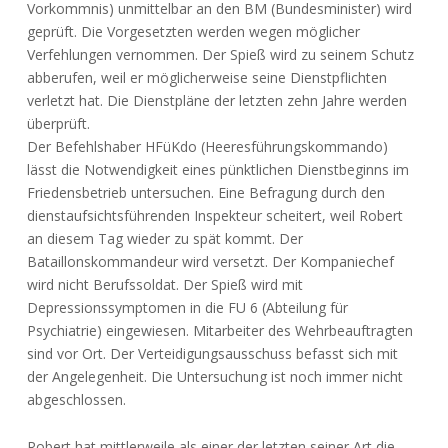
Vorkommnis) unmittelbar an den BM (Bundesminister) wird
geprüft. Die Vorgesetzten werden wegen möglicher
Verfehlungen vernommen. Der Spieß wird zu seinem Schutz
abberufen, weil er möglicherweise seine Dienstpflichten
verletzt hat. Die Dienstpläne der letzten zehn Jahre werden
überprüft.
Der Befehlshaber HFüKdo (Heeresführungskommando)
lässt die Notwendigkeit eines pünktlichen Dienstbeginns im
Friedensbetrieb untersuchen. Eine Befragung durch den
dienstaufsichtsführenden Inspekteur scheitert, weil Robert
an diesem Tag wieder zu spät kommt. Der
Bataillonskommandeur wird versetzt. Der Kompaniechef
wird nicht Berufssoldat. Der Spieß wird mit
Depressionssymptomen in die FU 6 (Abteilung für
Psychiatrie) eingewiesen. Mitarbeiter des Wehrbeauftragten
sind vor Ort. Der Verteidigungsausschuss befasst sich mit
der Angelegenheit. Die Untersuchung ist noch immer nicht
abgeschlossen.
Robert hat mittlerweile als einer der letzten seiner Art die