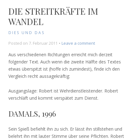
DIE STREITKRÄFTE IM
WANDEL
DIES UND DAS
on
Posted on
7. Februar 2011
Leave a comment
Die
Aus verschiedenen Richtungen erreicht mich derzeit
Streitkräfte
folgender Text. Auch wenn die zweite Hälfte des Textes
im
etwas überspitzt ist (hoffe ich zumindest), finde ich den
Wandel
Vergleich recht aussagekräftig:
Ausgangslage: Robert ist Wehrdienstleistender. Robert
verschläft und kommt verspätet zum Dienst.
DAMALS, 1996
Sein Spieß befiehlt ihn zu sich. Er lässt ihn stillstehen und
belehrt ihn mit lauter Stimme über seine Pflichten. Robert