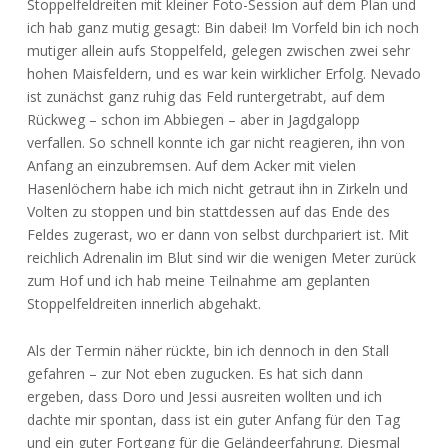
Stoppelfeldreiten mit kleiner Foto-Session auf dem Plan und
ich hab ganz mutig gesagt: Bin dabei! Im Vorfeld bin ich noch
mutiger allein aufs Stoppelfeld, gelegen zwischen zwei sehr
hohen Maisfeldern, und es war kein wirklicher Erfolg. Nevado
ist zunächst ganz ruhig das Feld runtergetrabt, auf dem
Rückweg – schon im Abbiegen – aber in Jagdgalopp
verfallen. So schnell konnte ich gar nicht reagieren, ihn von
Anfang an einzubremsen. Auf dem Acker mit vielen
Hasenlöchern habe ich mich nicht getraut ihn in Zirkeln und
Volten zu stoppen und bin stattdessen auf das Ende des
Feldes zugerast, wo er dann von selbst durchpariert ist. Mit
reichlich Adrenalin im Blut sind wir die wenigen Meter zurück
zum Hof und ich hab meine Teilnahme am geplanten
Stoppelfeldreiten innerlich abgehakt.
Als der Termin näher rückte, bin ich dennoch in den Stall
gefahren – zur Not eben zugucken. Es hat sich dann
ergeben, dass Doro und Jessi ausreiten wollten und ich
dachte mir spontan, dass ist ein guter Anfang für den Tag
und ein guter Fortgang für die Geländeerfahrung. Diesmal