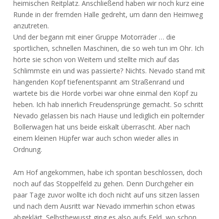
heimischen Reitplatz. Anschließend haben wir noch kurz eine
Runde in der fremden Halle gedreht, um dann den Heimweg
anzutreten.
Und der begann mit einer Gruppe Motorräder … die
sportlichen, schnellen Maschinen, die so weh tun im Ohr. Ich
hörte sie schon von Weitem und stellte mich auf das
Schlimmste ein und was passierte? Nichts. Nevado stand mit
hängenden Kopf tiefenentspannt am Straßenrand und
wartete bis die Horde vorbei war ohne einmal den Kopf zu
heben. Ich hab innerlich Freudensprünge gemacht. So schritt
Nevado gelassen bis nach Hause und lediglich ein polternder
Bollerwagen hat uns beide eiskalt überrascht. Aber nach
einem kleinen Hüpfer war auch schon wieder alles in
Ordnung.
Am Hof angekommen, habe ich spontan beschlossen, doch
noch auf das Stoppelfeld zu gehen. Denn Durchgeher ein
paar Tage zuvor wollte ich doch nicht auf uns sitzen lassen
und nach dem Ausritt war Nevado immerhin schon etwas
abgeklärt. Selbstbewusst ging es also aufs Feld, wo schon