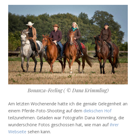
Foto-
Shooting
hoch
zu
Ross
Bonanza-Feeling ( © Dana Krimmling)
Am letzten Wochenende hatte ich die geniale Gelegenheit an
einem Pferde-Foto-Shooting auf dem
diekschen Hof
teilzunehmen. Geladen war Fotografin Dana Krimmling, die
wunderschöne Fotos geschossen hat, wie man auf
ihrer
Webseite
sehen kann.