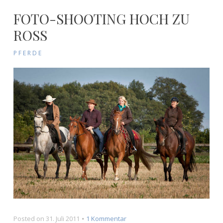
FOTO-SHOOTING HOCH ZU
ROSS
PFERDE
zu
Posted on
31. Juli 2011
1 Kommentar