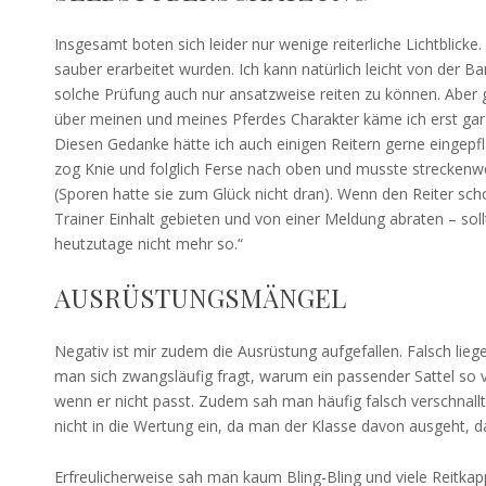
Insgesamt boten sich leider nur wenige reiterliche Lichtblicke
sauber erarbeitet wurden. Ich kann natürlich leicht von der Ba
solche Prüfung auch nur ansatzweise reiten zu können. Aber
über meinen und meines Pferdes Charakter käme ich erst gar n
Diesen Gedanke hätte ich auch einigen Reitern gerne eingepfla
zog Knie und folglich Ferse nach oben und musste streckenwe
(Sporen hatte sie zum Glück nicht dran). Wenn den Reiter sch
Trainer Einhalt gebieten und von einer Meldung abraten – so
heutzutage nicht mehr so.“
AUSRÜSTUNGSMÄNGEL
Negativ ist mir zudem die Ausrüstung aufgefallen. Falsch lie
man sich zwangsläufig fragt, warum ein passender Sattel so 
wenn er nicht passt. Zudem sah man häufig falsch verschnallt
nicht in die Wertung ein, da man der Klasse davon ausgeht, d
Erfreulicherweise sah man kaum Bling-Bling und viele Reitkap