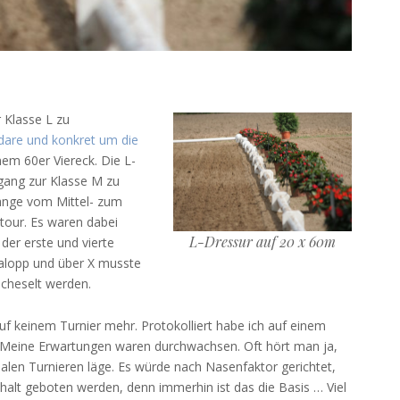
r Klasse L zu
dare und konkret um die
em 60er Viereck. Die L-
gang zur Klasse M zu
gänge vom Mittel- zum
ptour. Es waren dabei
L-Dressur auf 20 x 60m
 der erste und vierte
alopp und über X musste
cheselt werden.
uf keinem Turnier mehr. Protokolliert habe ich auf einem
n. Meine Erwartungen waren durchwachsen. Oft hört man ja,
nalen Turnieren läge. Es würde nach Nasenfaktor gerichtet,
nhalt geboten werden, denn immerhin ist das die Basis … Viel