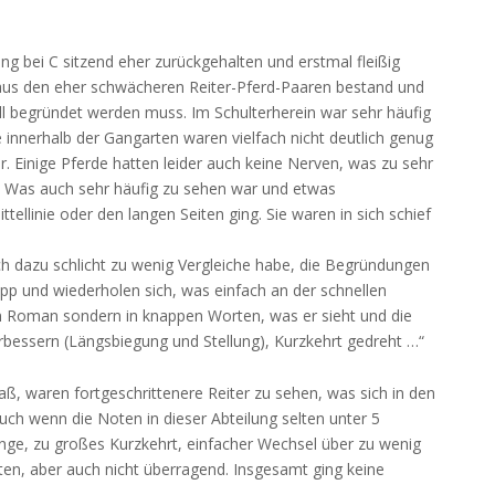
g bei C sitzend eher zurückgehalten und erstmal fleißig
g aus den eher schwächeren Reiter-Pferd-Paaren bestand und
ll begründet werden muss. Im Schulterherein war sehr häufig
 innerhalb der Gangarten waren vielfach nicht deutlich genug
er. Einige Pferde hatten leider auch keine Nerven, was zu sehr
Was auch sehr häufig zu sehen war und etwas
ttellinie oder den langen Seiten ging. Sie waren in sich schief
ich dazu schlicht zu wenig Vergleiche habe, die Begründungen
app und wiederholen sich, was einfach an der schnellen
nen Roman sondern in knappen Worten, was er sieht und die
verbessern (Längsbiegung und Stellung), Kurzkehrt gedreht …“
 saß, waren fortgeschrittenere Reiter zu sehen, was sich in den
h wenn die Noten in dieser Abteilung selten unter 5
änge, zu großes Kurzkehrt, einfacher Wechsel über zu wenig
ten, aber auch nicht überragend. Insgesamt ging keine