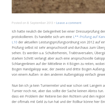
on
Posted on
8. September 2013
Leave a comment
Protokoll
Ich hatte neulich die Gelegenheit bei einer Dressurprüfung de
einer
protokollieren. Es handelte sich um eine
L**-Prüfung auf Kan
L-
L10
der aktuellen Leistungsprüfungsordnung von 2012 auf ein
Dressur
auf
Prüfung selbst ist sehr anspruchsvoll und durchaus zum Über
Kandare
sehen. Es werden u.a. Schulterherein, Trabtraversalen, Über
starken Schritt verlangt aber auch eine anspruchsvolle Galop
Schlangenlinien auf der Mittellinie in 4 Bögen zu reiten, wobei
Bogen Handgalopp war, der zweite und dritte Bogen Außeng
von einem Außen- in den anderen Außengalopp einfach gewe
Nun bin ich ja kein Turnierreiter und war schon seit Langem a
Turnier noch nie, aber das sollte der Sache keinen Abriss tu
dass ein Problem der Reiterei bei den Richtern und den regio
der oftmals mit Geld zu tun hat und der Rollkur könne hier Ei