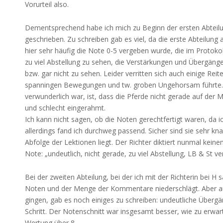
Vorurteil also.
Dementsprechend habe ich mich zu Beginn der ersten Abteilun
geschrieben. Zu schreiben gab es viel, da die erste Abteilun
hier sehr häufig die Note 0-5 vergeben wurde, die im Protoko
zu viel Abstellung zu sehen, die Verstärkungen und Übergänge
bzw. gar nicht zu sehen. Leider verritten sich auch einige Reit
spanningen Bewegungen und tw. groben Ungehorsam führte. 
verwunderlich war, ist, dass die Pferde nicht gerade auf der Mi
und schlecht eingerahmt.
Ich kann nicht sagen, ob die Noten gerechtfertigt waren, da 
allerdings fand ich durchweg passend. Sicher sind sie sehr kn
Abfolge der Lektionen liegt. Der Richter diktiert nunmal kei
Note: „undeutlich, nicht gerade, zu viel Abstellung, LB & St 
Bei der zweiten Abteilung, bei der ich mit der Richterin bei H
Noten und der Menge der Kommentare niederschlägt. Aber auc
gingen, gab es noch einiges zu schreiben: undeutliche Überg
Schritt. Der Notenschnitt war insgesamt besser, wie zu erwar
Wertung über 8.