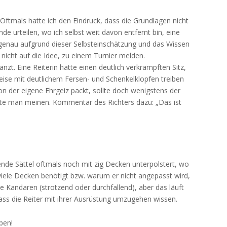
. Oftmals hatte ich den Eindruck, dass die Grundlagen nicht
nde urteilen, wo ich selbst weit davon entfernt bin, eine
 genau aufgrund dieser Selbsteinschätzung und das Wissen
icht auf die Idee, zu einem Turnier melden.
nzt. Eine Reiterin hatte einen deutlich verkrampften Sitz,
ise mit deutlichem Fersen- und Schenkelklopfen treiben
on der eigene Ehrgeiz packt, sollte doch wenigstens der
llte man meinen. Kommentar des Richters dazu: „Das ist
gende Sättel oftmals noch mit zig Decken unterpolstert, wo
viele Decken benötigt bzw. warum er nicht angepasst wird,
e Kandaren (strotzend oder durchfallend), aber das läuft
ass die Reiter mit ihrer Ausrüstung umzugehen wissen.
pen!