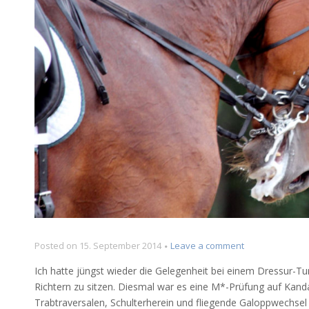
on
Posted on
15. September 2014
Leave a comment
Protokoll
Ich hatte jüngst wieder die Gelegenheit bei einem Dressur-Tu
einer
Richtern zu sitzen. Diesmal war es eine M*-Prüfung auf Kand
M-
Trabtraversalen, Schulterherein und fliegende Galoppwechsel
Dressur