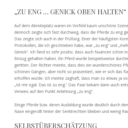
„ZU ENG … GENICK OBEN HALTEN“
Auf dem Abreiteplatz waren im Vorfeld kaum unschöne Szene
dennoch zeigte sich fast durchweg, dass die Pferde zu eng ge
Das zeigte sich auch in der Prüfung. Einer der häufigsten Ko
Protokollen, die ich geschrieben habe, war „zu eng“ und „meh
Genick“. Ich fand es sehr positiv, dass auch Nuancen schon in
Einzug gehalten haben. Ein Pferd wurde beispielsweise durch
geritten. Der Richter meinte, dass dies ein wunderschönes Pfe
schönen Gängen, aber nicht so präsentiert, wie er sich das fü
erhoffen würde. Ich meinte zaghaft, dass man so etwas ja v
„Ist mir egal. Das ist zu eng.“ Das Paar bekam dann auch ents
Verweis auf den Punkt Anlehnung „zu eng“.
Einige Pferde bzw. deren Ausbildung wurde deutlich durch den 
Nase eingerollt hinter der Senktrechten blieben und wenig Rau
SELBSTÜBERSCHÄTZUNG