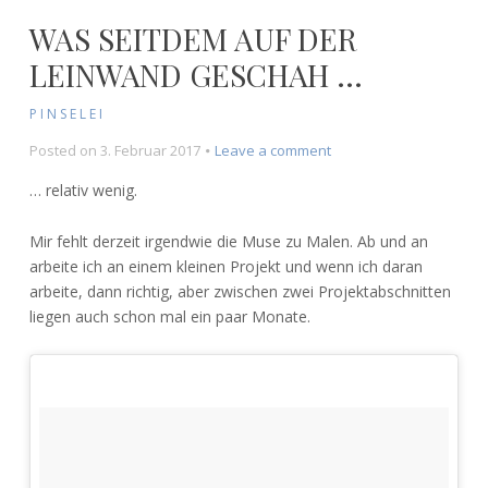
WAS SEITDEM AUF DER
LEINWAND GESCHAH …
PINSELEI
on
Posted on
3. Februar 2017
Leave a comment
Was
… relativ wenig.
seitdem
auf
Mir fehlt derzeit irgendwie die Muse zu Malen. Ab und an
der
Leinwand
arbeite ich an einem kleinen Projekt und wenn ich daran
geschah
arbeite, dann richtig, aber zwischen zwei Projektabschnitten
…
liegen auch schon mal ein paar Monate.