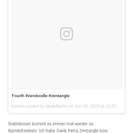
Fourth #zendoodle #zentangle
A photo posted by @pfeffer0ni on
Jun 20, 2016 at 12:57pm PDT
Stattdessen kommt es immer mal wieder zu
Bürokritzeleien. Ich habe Dank Petra Zentangle bzw.