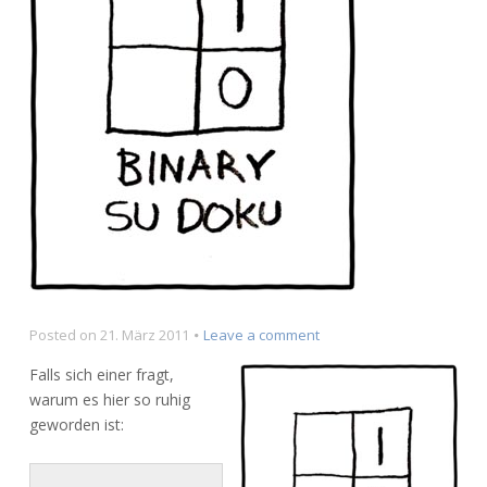
on
Posted on
21. März 2011
Leave a comment
[?
Falls sich einer fragt,
php
warum es hier so ruhig
echo
geworden ist:
„Busy:
„.$busybyte;
?]