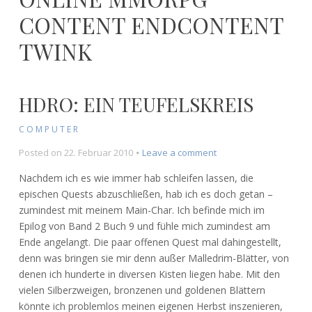
CONTENT ENDCONTENT
TWINK
HDRO: EIN TEUFELSKREIS
COMPUTER
on
Posted on
22. Februar 2010
Leave a comment
HdRO:
Nachdem ich es wie immer hab schleifen lassen, die
Ein
epischen Quests abzuschließen, hab ich es doch getan –
Teufelskreis
zumindest mit meinem Main-Char. Ich befinde mich im
Epilog von Band 2 Buch 9 und fühle mich zumindest am
Ende angelangt. Die paar offenen Quest mal dahingestellt,
denn was bringen sie mir denn außer Malledrim-Blätter, von
denen ich hunderte in diversen Kisten liegen habe. Mit den
vielen Silberzweigen, bronzenen und goldenen Blättern
könnte ich problemlos meinen eigenen Herbst inszenieren,