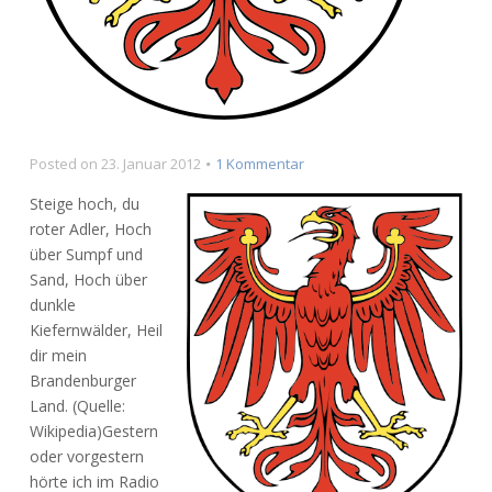
zu
Posted on
23. Januar 2012
1 Kommentar
Ist
Steige hoch, du
das
roter Adler, Hoch
Glas
über Sumpf und
halbleer
oder
Sand, Hoch über
halbvoll
dunkle
Kiefernwälder, Heil
dir mein
Brandenburger
Land. (Quelle:
Wikipedia)Gestern
oder vorgestern
hörte ich im Radio