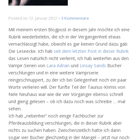
zu
Posted on
12. Januar 2012
3 Kommentare
Gelesen:
Mit meinem ersten Blogpost in diesem Jahr möchte ich eine
Des
Rubrik wiederbelebn, die ich in der Vergangenheit etwas
Todes
vernachlässigt habe, obwohl es gar keinen Grund dazu gab:
dunkler
Bruder
Die Leseecke. Ich hab
seit dem letzten Post in dieser Rubrik
von
das Lesen natürlich nicht verlernt, ich hab weiterhin aus den
Jeff
Vampir-Serien von
Lara Adrian
und
Linsay Sands
Bücher
Lindsay
verschlungen und in eine weitere Vamprserie
reingeschnuppert, zu der ich bei Gelegenheit noch ein paar
Worte verlieren will. Der fünfte Teil der Taunus-Krimis von
Nele Neuhaus war wie die vier Vorgänger ebenso schnell
und gierig gelesen – ob ich dazu noch was schreibe … mal
sehen.
Ich hab „nebenher“ noch einige Fachbücher zur
Pferdeausbildung verschlungen, die in dieser Rubrik aber
nichts zu suchen haben. Zwischenzeitlich hatte ich dann
sogar vier Bücher gleichzeitig in der Mangel – jetzt nur noch