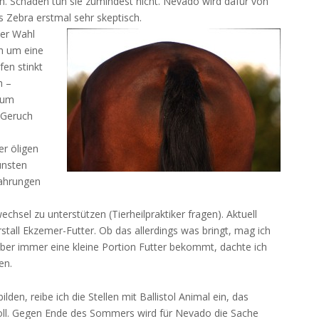
en. Schaden tun sie zumindest nicht. Nevado wird dafür von
 Zebra erstmal sehr skeptisch.
ner Wahl
ch um eine
fen stinkt
h –
zum
 Geruch
n
er öligen
unsten
fahrungen
hsel zu unterstützen (Tierheilpraktiker fragen). Aktuell
tall Ekzemer-Futter. Ob das allerdings was bringt, mag ich
ber immer eine kleine Portion Futter bekommt, dachte ich
en.
den, reibe ich die Stellen mit Ballistol Animal ein, das
 soll. Gegen Ende des Sommers wird für Nevado die Sache