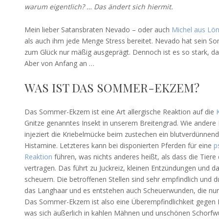
warum eigentlich? … Das ändert sich hiermit.
Sommerekzem
Mein lieber Satansbraten Nevado – oder auch
Michel aus Lö
als auch ihm jede Menge Stress bereitet. Nevado hat sein S
zum Glück nur mäßig ausgeprägt. Dennoch ist es so stark, d
Aber von Anfang an …
WAS IST DAS SOMMER-EKZEM?
Das Sommer-Ekzem ist eine Art allergische Reaktion auf die
Gnitze genanntes Insekt in unserem Breitengrad. Wie andere 
injeziert die Kriebelmücke beim zustechen ein blutverdünnen
Histamine. Letzteres kann bei disponierten Pferden für eine
p
Reaktion
führen, was nichts anderes heißt, als dass die Tiere 
vertragen. Das führt zu Juckreiz, kleinen Entzündungen und da
scheuern. Die betroffenen Stellen sind sehr empfindlich und d
das Langhaar und es entstehen auch Scheuerwunden, die nur 
Das Sommer-Ekzem ist also eine Überempfindlichkeit gegen 
was sich äußerlich in kahlen Mähnen und unschönen Schorfw