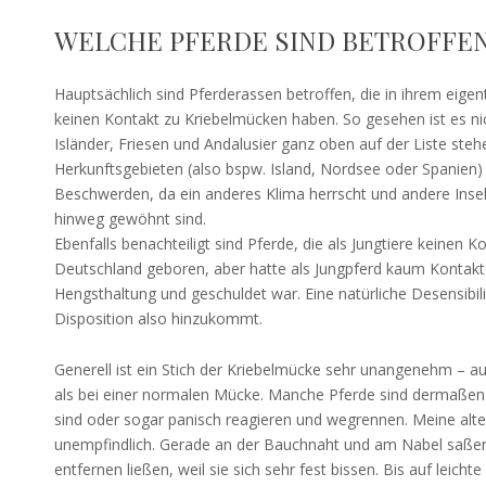
WELCHE PFERDE SIND BETROFFE
Hauptsächlich sind Pferderassen betroffen, die in ihrem eigen
keinen Kontakt zu Kriebelmücken haben. So gesehen ist es ni
Isländer, Friesen und Andalusier ganz oben auf der Liste stehe
Herkunftsgebieten (also bspw. Island, Nordsee oder Spanien) 
Beschwerden, da ein anderes Klima herrscht und andere Insek
hinweg gewöhnt sind.
Ebenfalls benachteiligt sind Pferde, die als Jungtiere keinen 
Deutschland geboren, aber hatte als Jungpferd kaum Kontakt
Hengsthaltung und geschuldet war. Eine natürliche Desensibil
Disposition also hinzukommt.
Generell ist ein Stich der Kriebelmücke sehr unangenehm – a
als bei einer normalen Mücke. Manche Pferde sind dermaßen 
sind oder sogar panisch reagieren und wegrennen. Meine alt
unempfindlich. Gerade an der Bauchnaht und am Nabel saßen
entfernen ließen, weil sie sich sehr fest bissen. Bis auf leic