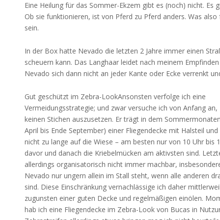
Eine Heilung für das Sommer-Ekzem gibt es (noch) nicht. Es 
Ob sie funktionieren, ist von Pferd zu Pferd anders. Was als
sein.
In der Box hatte Nevado die letzten 2 Jahre immer einen Stra
scheuern kann. Das Langhaar leidet nach meinem Empfinden da
Nevado sich dann nicht an jeder Kante oder Ecke verrenkt un
Gut geschützt im Zebra-LookAnsonsten verfolge ich eine
Vermeidungsstrategie; und zwar versuche ich von Anfang an
keinen Stichen auszusetzen. Er trägt in dem Sommermonaten
April bis Ende September) einer Fliegendecke mit Halsteil und 
nicht zu lange auf die Wiese – am besten nur von 10 Uhr bis 
davor und danach die Kriebelmücken am aktivsten sind. Letzte
allerdings organisatorisch nicht immer machbar, insbesonder
Nevado nur ungern allein im Stall steht, wenn alle anderen d
sind. Diese Einschränkung vernachlässige ich daher mittlerwei
zugunsten einer guten Decke und regelmäßigen einölen. Mo
hab ich eine Fliegendecke im Zebra-Look von Bucas in Nutzun