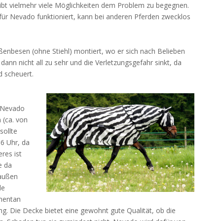
gibt vielmehr viele Möglichkeiten dem Problem zu begegnen.
o für Nevado funktioniert, kann bei anderen Pferden zwecklos
ßenbesen (ohne Stiehl) montiert, wo er sich nach Belieben
nn nicht all zu sehr und die Verletzungsgefahr sinkt, da
d scheuert.
, Nevado
 (ca. von
sollte
16 Uhr, da
res ist
e da
raußen
le
mentan
g. Die Decke bietet eine gewohnt gute Qualität, ob die