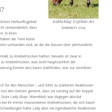
N?
Kahlschlag: Ergebnis des
tlichen Herkunftsgebiet
Sommers 2014
cht verwunderlich, dass
n. In ihren
haben die Tiere keine
ten vorhanden sind, an die die Rassen über Jahrhunderte
Kontakt zu Kriebelmücken hatten. Nevado ist zwar in
 zu Kriebelmücken, was wohl hauptsächlich der
isierung konnte also kaum stattfinden, was zur vererbten
uch für den Menschen – und führt zu stärkeren Reaktionen
von den Gnitzen genervt, dass sie unruhig auf der Koppel
e Stute Lady (Bayr. Warmblut) war dagegen absolut
 bei ihr immer massenweise Kriebelmücken, die sich kaum
hte Schwellungen hatte Lady aber nie irgendwelche Reaktionen