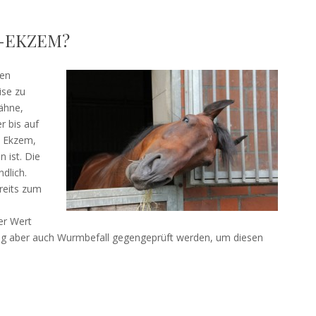
-EKZEM?
ten
ise zu
Mähne,
r bis auf
s Ekzem,
 ist. Die
dlich.
reits zum
er Wert
hrung aber auch Wurmbefall gegengeprüft werden, um diesen