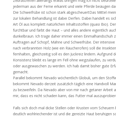
Zebrastreifen allerdings etwas bringen mag ich nicht beurteil
jederman aus der Ferne erkannt und viele Pferde beäugen das
Die Schweifrübe ist schon stark abgescheuertDas Mittel mei
zur lokalen Behandlung ist dabei Derfen. Dabei handelt es si
Art Öl aus komplett natürlichen Inhaltsstoffen (quasi Bio). Der
furchtbar und färbt die Haut – und alles andere eigentlich auc
dunkelbraun. Ich trage daher immer einen Einmalhandschuh 
Auftragen auf Schopf, Mähne und Schweifrübe. Der intensive
nach verbrannten Holz (wie ein Räucherofen) soll die Insekte
fernhalten, gleichzeitig soll es den Juckreiz lindern. Aufgrund d
Konsistenz bleibt es lange im Fell ohne wegzulaufen, zu verd
oder ausgewaschen zu werden. Ich hab damit bisher gute Er
gemacht.
Parallel bekommt Nevado wöchentlich Globuli, um den Stoffwec
bekommt Nevado derzeit zusätzlich täglich eine Handvoll Mars
zu bezweifeln. Da Nevado aber von mir nach getaner Arbeit a
mir, dass es nicht schaden kann, das Futter mal auszuprobier
Falls sich doch mal dicke Stellen oder Krusten vom Scheuern bil
deutlich wohlriechender ist und die gereizte Haut beruhigen