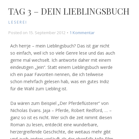
TAG 3 – DEIN LIEBLINGSBUCH
LESEREI
zu
Posted on
15. September 2012
1 Kommentar
Tag
3
Ach herrje – mein Lieblingsbuch? Das ist gar nicht
–
so einfach, weil ich so viele Genre lese und das auch
Dein
gerne mal wechselt. Ich antworte daher mit einem
Lieblingsbuch
eindeutigen „Jein“. Statt einem Lieblingsbuch werde
ich ein paar Favoriten nennen, die ich teilweise
schon mehrfach gelesen hab, was ein gutes Indiz
für die Wahl zum Liebling ist.
Da wären zum Beispiel „Der Pferdeflüsterer“ von
Nicholas Evans. Jaja – Pferde, Robert Redford, … –
ganz so ist es nicht. Wer sich die zeit nimmt diesen
Roman zu lesen, entdeckt eine wunderbare,
herzergreifende Geschichte, die weitaus mehr gibt
und auch anders verläuft als der ebenfalls tolle Film.