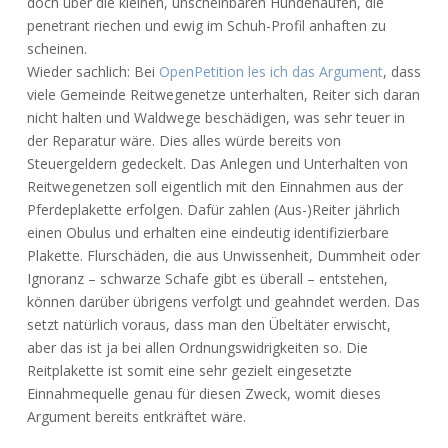
doch über die kleinen, unscheinbaren Hundehaufen, die
penetrant riechen und ewig im Schuh-Profil anhaften zu
scheinen.
Wieder sachlich: Bei
OpenPetition les ich das Argument
, dass
viele Gemeinde Reitwegenetze unterhalten, Reiter sich daran
nicht halten und Waldwege beschädigen, was sehr teuer in
der Reparatur wäre. Dies alles würde bereits von
Steuergeldern gedeckelt. Das Anlegen und Unterhalten von
Reitwegenetzen soll eigentlich mit den Einnahmen aus der
Pferdeplakette erfolgen. Dafür zahlen (Aus-)Reiter jährlich
einen Obulus und erhalten eine eindeutig identifizierbare
Plakette. Flurschäden, die aus Unwissenheit, Dummheit oder
Ignoranz – schwarze Schafe gibt es überall – entstehen,
können darüber übrigens verfolgt und geahndet werden. Das
setzt natürlich voraus, dass man den Übeltäter erwischt,
aber das ist ja bei allen Ordnungswidrigkeiten so. Die
Reitplakette ist somit eine sehr gezielt eingesetzte
Einnahmequelle genau für diesen Zweck, womit dieses
Argument bereits entkräftet wäre.