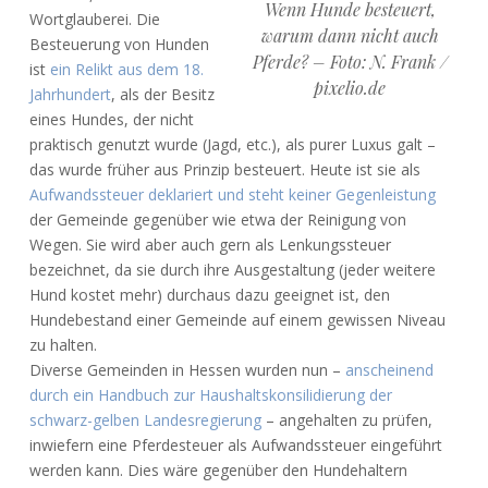
Wenn Hunde besteuert,
Wortglauberei. Die
warum dann nicht auch
Besteuerung von Hunden
Pferde? – Foto: N. Frank /
ist
ein Relikt aus dem 18.
pixelio.de
Jahrhundert
, als der Besitz
eines Hundes, der nicht
praktisch genutzt wurde (Jagd, etc.), als purer Luxus galt –
das wurde früher aus Prinzip besteuert. Heute ist sie als
Aufwandssteuer deklariert und steht keiner Gegenleistung
der Gemeinde gegenüber wie etwa der Reinigung von
Wegen. Sie wird aber auch gern als Lenkungssteuer
bezeichnet, da sie durch ihre Ausgestaltung (jeder weitere
Hund kostet mehr) durchaus dazu geeignet ist, den
Hundebestand einer Gemeinde auf einem gewissen Niveau
zu halten.
Diverse Gemeinden in Hessen wurden nun –
anscheinend
durch ein Handbuch zur Haushaltskonsilidierung der
schwarz-gelben Landesregierung
– angehalten zu prüfen,
inwiefern eine Pferdesteuer als Aufwandssteuer eingeführt
werden kann. Dies wäre gegenüber den Hundehaltern