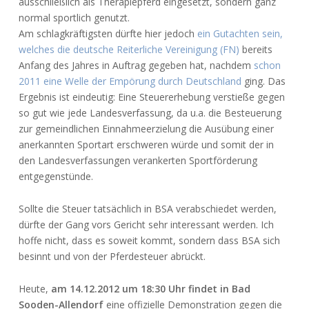
ausschließlich als Therapiepferd eingesetzt, sondern ganz
normal sportlich genutzt.
Am schlagkräftigsten dürfte hier jedoch
ein Gutachten sein,
welches die deutsche Reiterliche Vereinigung (FN)
bereits
Anfang des Jahres in Auftrag gegeben hat, nachdem
schon
2011 eine Welle der Empörung durch Deutschland
ging. Das
Ergebnis ist eindeutig: Eine Steuererhebung verstieße gegen
so gut wie jede Landesverfassung, da u.a. die Besteuerung
zur gemeindlichen Einnahmeerzielung die Ausübung einer
anerkannten Sportart erschweren würde und somit der in
den Landesverfassungen verankerten Sportförderung
entgegenstünde.
Sollte die Steuer tatsächlich in BSA verabschiedet werden,
dürfte der Gang vors Gericht sehr interessant werden. Ich
hoffe nicht, dass es soweit kommt, sondern dass BSA sich
besinnt und von der Pferdesteuer abrückt.
Heute,
am 14.12.2012 um 18:30 Uhr findet in Bad
Sooden-Allendorf
eine offizielle Demonstration gegen die