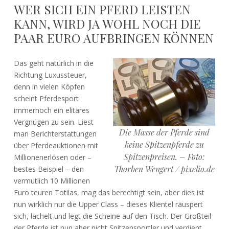
WER SICH EIN PFERD LEISTEN
KANN, WIRD JA WOHL NOCH DIE
PAAR EURO AUFBRINGEN KÖNNEN
Das geht natürlich in die
Richtung Luxussteuer,
denn in vielen Köpfen
scheint Pferdesport
immernoch ein elitäres
Vergnügen zu sein. Liest
Die Masse der Pferde sind
man Berichterstattungen
keine Spitzenpferde zu
über Pferdeauktionen mit
Spitzenpreisen. – Foto:
Millionenerlösen oder –
Thorben Wengert / pixelio.de
bestes Beispiel – den
vermutlich 10 Millionen
Euro teuren Totilas, mag das berechtigt sein, aber dies ist
nun wirklich nur die Upper Class – dieses Klientel räuspert
sich, lächelt und legt die Scheine auf den Tisch. Der Großteil
der Pferde ist nun aber nicht Spitzensportler und verdient