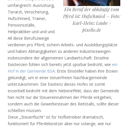
umfangreich: Ausrüstung,
Ein Beruf der abhängig vom
Tierarzt, Versicherung,
Pferd ist: Hufschmied – Foto:
Hufschmied, Trainer,
Karl-Heinz Laube /
Pensionsställe,
pixelio.de
Heilpraktiker und und und.
All diese Berufszweige
verdienen pro Pferd, sichern Arbeits- und Ausbildungsplätze
und haben Abhängigkeiten zu anderen Industriezweigen
insbesondere der allgemeinen Landwirtschaft. Einzelne
Existenzen fühlen sich bereits jetzt spürbar bedroht, wie
ein
Hof in der Gemeinde BSA
: Erste Einsteller haben ihre Boxen
gekündigt, um in einer steuerfreien Nachbargemeinde
unterzukommen. Die Existenz dieses Hofes ist somit
essentiell bedroht mit dem Nebeneffekt, dass der Gemeinde
hier nicht nur die Steuereinnahmen der Pferde entgehen,
sondern auch die Gewerbesteuer des Reitstalls, sollte dieser
schließen müssen.
Diese „Steuerflucht“ ist für Hofbetreiber dramatisch,
funktioniert für Pferdebesitzer aber nur solange, wie nur