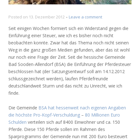
on
Posted on
13. Dezember 2012
Leave a comment
Protest
Seit einigen Wochen formiert sich ein Widerstand gegen die
gegen
Einführung einer Steuer, wie ich es bisher noch nicht
die
beobachten konnte. Zwar hat das Thema noch nicht seinen
Einführung
einer
Weg in die ganz großen Medien gefunden, aber das ist wohl
Pferdesteuer
nur noch eine Frage der Zeit. Seit die hessische Gemeinde
Bad Sooden-Allendorf (BSA) die Einführung der Pferdesteuer
beschlossen hat (der Satzungsentwurf soll am 14.12.2012
schlussgezeichnet werden), laufen Pferdefreunde
deutschlandweit Sturm und das nicht zu Unrecht, wie ich
finde.
Die Gemeinde
BSA hat hessenweit nach eigenen Angaben
die höchste Pro-Kopf-Verschuldung
–
80 Millionen Euro
Schulden
verteilen sich auf 8400 Einwohner und ca. 150
Pferde. Diese 150 Pferde sollen im Rahmen des
Sparprogramms der Gemeinde nun mit 200 Euro besteuert