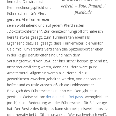
herrscht. Da wird nach
befreit. – Foto: Paulwip /
Kennzeichnungspflicht und
pixelio.de
Führerschein für’s Pferd
gerufen. Alle Turnierreiter
seien wohlhabend und auf jedem Pferd säßen
„Doktortöchterchen“. Zur Kennzeichnungspflicht habe ich
bereits etwas gesagt, zum Turnierreiten ebenfalls.
Ergänzend dazu sei gesagt, dass Turnierreiter, die wirklich
Geld mit Turnierstarts verdienen (die Spitzensportler eben),
in der Regel Berufsreiter sind und nach dem
Satzungsentwurf von BSA, der hier sicher beispielgebend ist,
nicht steuerpflichtig wären, denn das Pferd wäre ja ihr
Arbeitsmittel. Allgemein wären alle Pferde, die zu
gewerblichen Zwecken gehalten werden, von der Steuer
befreit und es träfe ausschließlich die Hobbysportler.
Bezüglich des Führerscheins nur so viel: Den gibt es in
gewisser Weise schon:
der deutsche Reitpass
, wenngleich er
(noch) keine Bedeutung wie der Führerschein für Fahrzeuge
hat. Der Besitz des Reitpass kann sich beispielsweise positiv
oder negativ bei Unfällen auswirken. Wer nachweislich weiß,