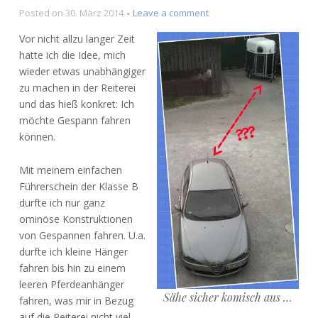
on
Posted on
30. März 2014
Leave a comment
Mit
Vor nicht allzu langer Zeit
dem
hatte ich die Idee, mich
Pferdeanhänger
wieder etwas unabhängiger
unterwegs:
Führerschein
zu machen in der Reiterei
mit
und das hieß konkret: Ich
der
möchte Gespann fahren
Schlüsselziffer
können.
96
Mit meinem einfachen
Führerschein der Klasse B
durfte ich nur ganz
ominöse Konstruktionen
von Gespannen fahren. U.a.
durfte ich kleine Hänger
fahren bis hin zu einem
leeren Pferdeanhänger
Sähe sicher komisch aus …
fahren, was mir in Bezug
auf die Reiterei nicht viel