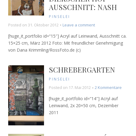
AUSSCHNITT: NASH
PINSELEI
on
Posted on
31. Oktober 2012
Leave a comment
Diekscher
[huge_it_portfolio id=“15″] Acryl auf Leinwand, Ausschnitt ca.
Hof
15×25 cm, März 2012 Foto: Mit freundlicher Genehmigung
–
von Dana Krimmling/RossFoto.de (c)
Ausschnitt:
Nash
SCHREBERGARTEN
PINSELEI
zu
Posted on
17. Mai 2012
2 Kommentare
Schrebe
[huge_it_portfolio id=“14″] Acryl auf
Leinwand, 2x 20×50 cm, Dezember
2011