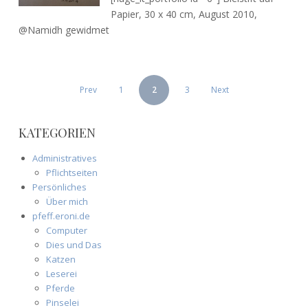
schnellste
Papier, 30 x 40 cm, August 2010,
Maus
@Namidh gewidmet
von
Mittelerde
SEITENNUMMERIERUNG
Prev
1
2
3
Next
DER
BEITRÄGE
KATEGORIEN
Administratives
Pflichtseiten
Persönliches
Über mich
pfeff.eroni.de
Computer
Dies und Das
Katzen
Leserei
Pferde
Pinselei