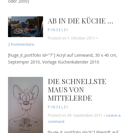
oder 2000)
AB IN DIE KÜCHE …
PINSELEI
Posted on
1. Oktober 2011
zu
2 Kommentare
Ab
[huge_it_portfolio id=“7″] Acryl auf Leinwand, 30 x 40 cm,
in
Septemper 2010, Vorlage Küchenkalender 2010
die
Küche
…
DIE SCHNELLSTE
MAUS VON
MITTELERDE
PINSELEI
Posted on
29. September 2011
Leave a
on
comment
Die
[huge_it_portfolio id=“6″] Bleistift auf