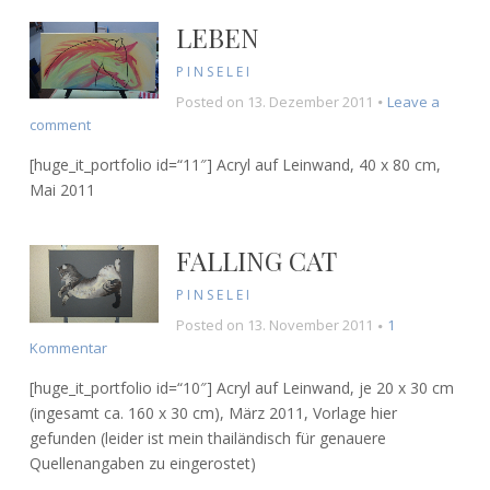
LEBEN
PINSELEI
Posted on
13. Dezember 2011
Leave a
on
comment
Leben
[huge_it_portfolio id=“11″] Acryl auf Leinwand, 40 x 80 cm,
Mai 2011
FALLING CAT
PINSELEI
Posted on
13. November 2011
1
zu
Kommentar
Falling
[huge_it_portfolio id=“10″] Acryl auf Leinwand, je 20 x 30 cm
Cat
(ingesamt ca. 160 x 30 cm), März 2011, Vorlage hier
gefunden (leider ist mein thailändisch für genauere
Quellenangaben zu eingerostet)