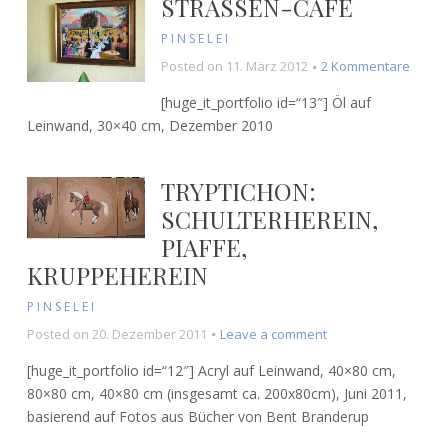
STRASSEN-CAFÉ
PINSELEI
zu
Posted on
11. März 2012
2 Kommentare
Straß
[huge_it_portfolio id=“13″] Öl auf
Café
Leinwand, 30×40 cm, Dezember 2010
TRYPTICHON:
SCHULTERHEREIN,
PIAFFE,
KRUPPEHEREIN
PINSELEI
on
Posted on
20. Dezember 2011
Leave a comment
Tryptichon:
[huge_it_portfolio id=“12″] Acryl auf Leinwand, 40×80 cm,
Schulterherein,
80×80 cm, 40×80 cm (insgesamt ca. 200x80cm), Juni 2011,
Piaffe,
basierend auf Fotos aus Bücher von Bent Branderup
Kruppeherein