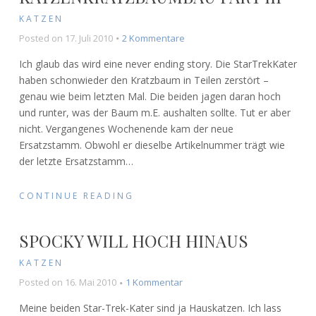
KATZEN
zu
Posted on
17. Juli 2010
2 Kommentare
Katzenkratzbaumbau
Ich glaub das wird eine never ending story. Die StarTrekKater
Part
haben schonwieder den Kratzbaum in Teilen zerstört –
III
genau wie beim letzten Mal. Die beiden jagen daran hoch
und runter, was der Baum m.E. aushalten sollte. Tut er aber
nicht. Vergangenes Wochenende kam der neue
Ersatzstamm. Obwohl er dieselbe Artikelnummer trägt wie
der letzte Ersatzstamm
…
CONTINUE READING
SPOCKY WILL HOCH HINAUS
KATZEN
zu
Posted on
16. Mai 2010
1 Kommentar
Spocky
Meine beiden Star-Trek-Kater sind ja Hauskatzen. Ich lass
will