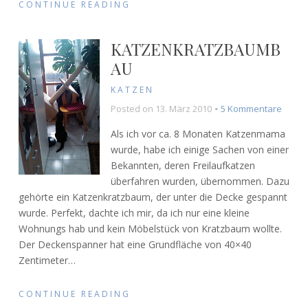
CONTINUE READING
KATZENKRATZBAUMB
AU
KATZEN
zu
Posted on
13. März 2010
5 Kommentare
Katze
Als ich vor ca. 8 Monaten Katzenmama
wurde, habe ich einige Sachen von einer
Bekannten, deren Freilaufkatzen
überfahren wurden, übernommen. Dazu
gehörte ein Katzenkratzbaum, der unter die Decke gespannt
wurde. Perfekt, dachte ich mir, da ich nur eine kleine
Wohnungs hab und kein Möbelstück von Kratzbaum wollte.
Der Deckenspanner hat eine Grundfläche von 40×40
Zentimeter
…
CONTINUE READING