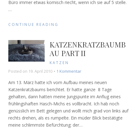
Büro immer etwas komisch riecht, wenn ich sie auf 5 stelle.
…
CONTINUE READING
KATZENKRATZBAUMB
AU PART II
KATZEN
zu
Posted on
19. April 2010
1 Kommentar
Katzenkratzbaumbau
Am 13. März hatte ich vom Aufbau meines neuen
Part
Katzenkratzbaums berichtet. Er hatte ganze 8 Tage
II
gehalten, dann hatten meine Jungspunte im Anflug eines
frühlingshaften Hasch-Michs es vollbracht. Ich hab noch
genüsslich im Bett gelegen und wollt mich grad von links auf
rechts drehen, als es rumpelte. Ein müder Blick bestätigte
meine schlimmste Befürchtung: der
…