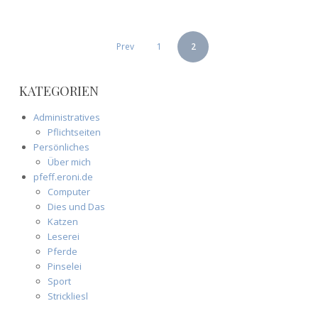
SEITENNUMMERIERUNG
Prev
1
2
DER
BEITRÄGE
KATEGORIEN
Administratives
Pflichtseiten
Persönliches
Über mich
pfeff.eroni.de
Computer
Dies und Das
Katzen
Leserei
Pferde
Pinselei
Sport
Strickliesl