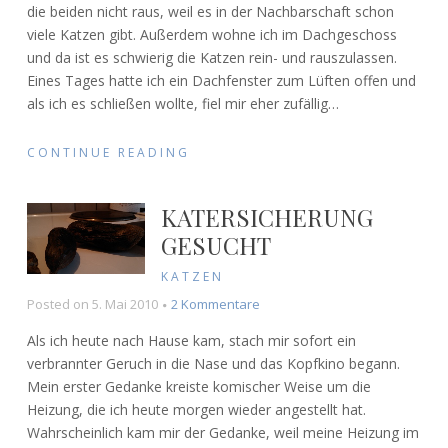
die beiden nicht raus, weil es in der Nachbarschaft schon
hoch
viele Katzen gibt. Außerdem wohne ich im Dachgeschoss
hinaus
und da ist es schwierig die Katzen rein- und rauszulassen.
Eines Tages hatte ich ein Dachfenster zum Lüften offen und
als ich es schließen wollte, fiel mir eher zufällig
…
CONTINUE READING
KATERSICHERUNG
GESUCHT
KATZEN
zu
Posted on
5. Mai 2010
2 Kommentare
Katersicherung
Als ich heute nach Hause kam, stach mir sofort ein
gesucht
verbrannter Geruch in die Nase und das Kopfkino begann.
Mein erster Gedanke kreiste komischer Weise um die
Heizung, die ich heute morgen wieder angestellt hat.
Wahrscheinlich kam mir der Gedanke, weil meine Heizung im